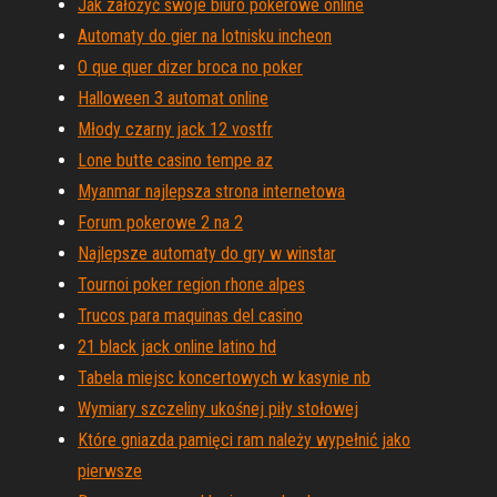
Jak założyć swoje biuro pokerowe online
Automaty do gier na lotnisku incheon
O que quer dizer broca no poker
Halloween 3 automat online
Młody czarny jack 12 vostfr
Lone butte casino tempe az
Myanmar najlepsza strona internetowa
Forum pokerowe 2 na 2
Najlepsze automaty do gry w winstar
Tournoi poker region rhone alpes
Trucos para maquinas del casino
21 black jack online latino hd
Tabela miejsc koncertowych w kasynie nb
Wymiary szczeliny ukośnej piły stołowej
Które gniazda pamięci ram należy wypełnić jako
pierwsze