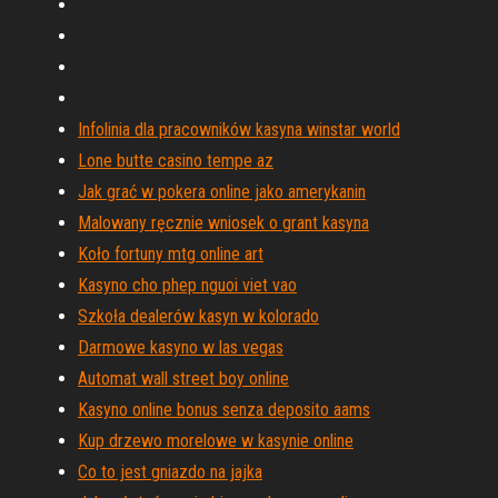
Infolinia dla pracowników kasyna winstar world
Lone butte casino tempe az
Jak grać w pokera online jako amerykanin
Malowany ręcznie wniosek o grant kasyna
Koło fortuny mtg online art
Kasyno cho phep nguoi viet vao
Szkoła dealerów kasyn w kolorado
Darmowe kasyno w las vegas
Automat wall street boy online
Kasyno online bonus senza deposito aams
Kup drzewo morelowe w kasynie online
Co to jest gniazdo na jajka