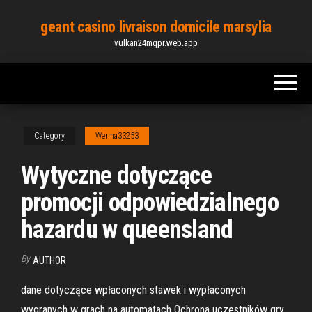
Skip
geant casino livraison domicile marsylia
to
vulkan24mqpr.web.app
the
content
Category
Werma33253
Wytyczne dotyczące
promocji odpowiedzialnego
hazardu w queensland
By
AUTHOR
dane dotyczące wpłaconych stawek i wypłaconych
wygranych w grach na automatach Ochrona uczestników gry