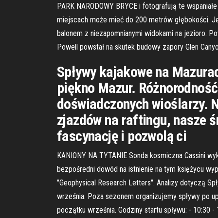
PARK NARODOWY BRYCE i fotografują te wspaniałe ka
miejscach może mieć do 200 metrów głębokości. Jest
balonem z niezapomnianymi widokami na jezioro. Pow
Powell powstał na skutek budowy zapory Glen Canyon
Spływy kajakowe na Mazurach
piękno Mazur. Różnorodność
doświadczonych wioślarzy. N
zjazdów na raftingu, nasze ś
fascynację i pozwolą ci
KANIONY NA TYTANIE Sonda kosmiczna Cassini wykrył
bezpośredni dowód na istnienie na tym księżycu wype
"Geophysical Research Letters". Analizy dotyczą S
września. Poza sezonem organizujemy spływy po up
początku września. Godziny startu spływu: - 10:30 