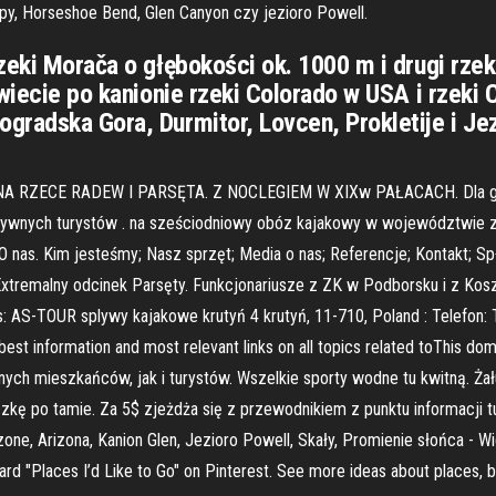
lopy, Horseshoe Bend, Glen Canyon czy jezioro Powell.
zeki Morača o głębokości ok. 1000 m i drugi rzek
świecie po kanionie rzeki Colorado w USA i rzeki
gradska Gora, Durmitor, Lovcen, Prokletije i Je
NA RZECE RADEW I PARSĘTA. Z NOCLEGIEM W XIXw PAŁACACH. Dla gr
ywnych turystów . na sześciodniowy obóz kajakowy w województwie 
; O nas. Kim jesteśmy; Nasz sprzęt; Media o nas; Referencje; Kontakt
Extremalny odcinek Parsęty. Funkcjonariusze z ZK w Podborsku i z 
-TOUR splywy kajakowe krutyń 4 krutyń, 11-710, Poland : Telefon: 
st information and most relevant links on all topics related toThis d
kalnych mieszkańców, jak i turystów. Wszelkie sporty wodne tu kwitną. 
kę po tamie. Za 5$ zjeżdża się z przewodnikiem z punktu informacji tu
ne, Arizona, Kanion Glen, Jezioro Powell, Skały, Promienie słońca - Wid
rd "Places I’d Like to Go" on Pinterest. See more ideas about places, be