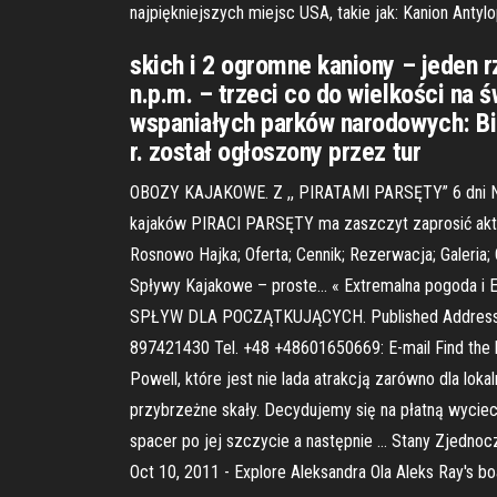
najpiękniejszych miejsc USA, takie jak: Kanion Anty
skich i 2 ogromne kaniony – jeden r
n.p.m. – trzeci co do wielkości na 
wspaniałych parków narodowych: Bio
r. został ogłoszony przez tur
OBOZY KAJAKOWE. Z ,, PIRATAMI PARSĘTY” 6 dni 
kajaków PIRACI PARSĘTY ma zaszczyt zaprosić akt
Rosnowo Hajka; Oferta; Cennik; Rezerwacja; Galeria
Spływy Kajakowe – proste… « Extremalna pogoda i 
SPŁYW DLA POCZĄTKUJĄCYCH. Published Address: AS
897421430 Tel. +48 +48601650669: E-mail Find the be
Powell, które jest nie lada atrakcją zarówno dla lo
przybrzeżne skały. Decydujemy się na płatną wyciecz
spacer po jej szczycie a następnie … Stany Zjednoczo
Oct 10, 2011 - Explore Aleksandra Ola Aleks Ray's boa