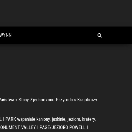
 WYNN
y-Państwa » Stany Zjednoczone Przyroda » Krajobrazy
wspaniałe kaniony, jaskinie, jeziora, kratery,
U I MONUMENT VALLEY I PAGE/JEZIORO POWELL I