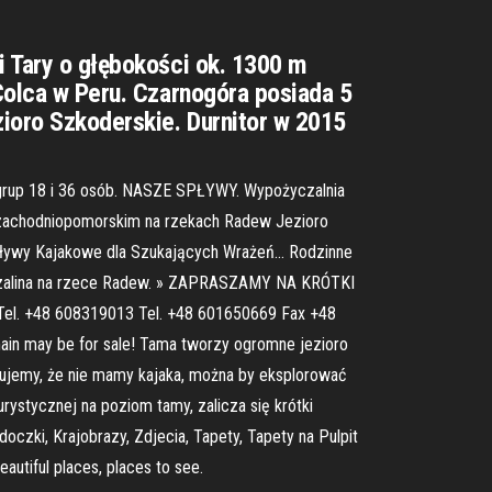
i Tary o głębokości ok. 1300 m
 Colca w Peru. Czarnogóra posiada 5
zioro Szkoderskie. Durnitor w 2015
up 18 i 36 osób. NASZE SPŁYWY. Wypożyczalnia
zachodniopomorskim na rzekach Radew Jezioro
; Spływy Kajakowe dla Szukających Wrażeń… Rodzinne
Koszalina na rzece Radew. » ZAPRASZAMY NA KRÓTKI
Tel. +48 608319013 Tel. +48 601650669 Fax +48
omain may be for sale! Tama tworzy ogromne jezioro
Żałujemy, że nie mamy kajaka, można by eksplorować
rystycznej na poziom tamy, zalicza się krótki
oczki, Krajobrazy, Zdjecia, Tapety, Tapety na Pulpit
autiful places, places to see.