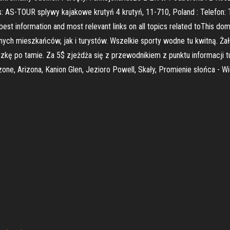
-TOUR splywy kajakowe krutyń 4 krutyń, 11-710, Poland : Telefon: 
st information and most relevant links on all topics related toThis d
kalnych mieszkańców, jak i turystów. Wszelkie sporty wodne tu kwitną. 
kę po tamie. Za 5$ zjeżdża się z przewodnikiem z punktu informacji tu
ne, Arizona, Kanion Glen, Jezioro Powell, Skały, Promienie słońca - Wid