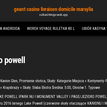
geant casino livraison domicile marsylia
vulkan24mqpr.web.app
NA ANDROIDA
WOREK VOYAGE RULETKA 80 L
UBIÓR KASYNA
o powell
 Kanion Glen, Promienie słońca, Skały: Kategorie:Miejsca » Kontynent
» Krajobrazy » Skały. Słaba Ekstra Średnia: 5.00, Głosów:1. Typowe
OWELL IPARK NU I MONUMENT VALLEY I PAGE/JEZIORO POWELL I PARK 
 Gru 2016 larnego Lake Powell (czerwone skały otaczające KANION