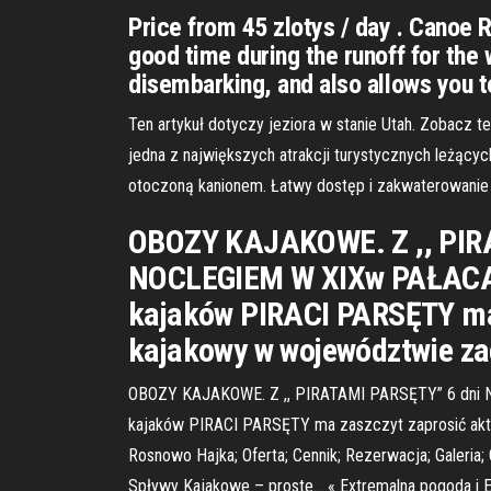
Price from 45 zlotys / day . Canoe
good time during the runoff for the
disembarking, and also allows you 
Ten artykuł dotyczy jeziora w stanie Utah. Zobacz t
jedna z największych atrakcji turystycznych leżącyc
otoczoną kanionem. Łatwy dostęp i zakwaterowanie 
OBOZY KAJAKOWE. Z ,, PIR
NOCLEGIEM W XIXw PAŁACACH
kajaków PIRACI PARSĘTY ma 
kajakowy w województwie z
OBOZY KAJAKOWE. Z ,, PIRATAMI PARSĘTY” 6 dni 
kajaków PIRACI PARSĘTY ma zaszczyt zaprosić akt
Rosnowo Hajka; Oferta; Cennik; Rezerwacja; Galeria
Spływy Kajakowe – proste… « Extremalna pogoda i 