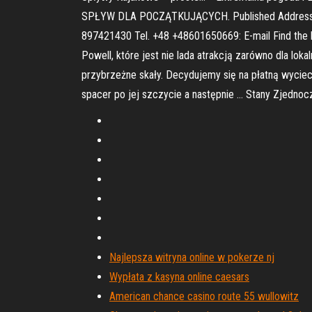
SPŁYW DLA POCZĄTKUJĄCYCH. Published Address: AS
897421430 Tel. +48 +48601650669: E-mail Find the be
Powell, które jest nie lada atrakcją zarówno dla lo
przybrzeżne skały. Decydujemy się na płatną wyciecz
spacer po jej szczycie a następnie … Stany Zjednoczo
Najlepsza witryna online w pokerze nj
Wypłata z kasyna online caesars
American chance casino route 55 wullowitz