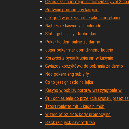
Clams casino mixtape instrumentalny vol 2 do 
Podwoić promocję w kasynie
Jak grać w pokera online jako amerykanin
Najbliższe kasyno vail colorado
Slot agp biasanya terdiri dari
Poker holdem online za darmo
Jogar poker star com dinheiro ficticio
Korzyści z bycia krupierem w kasynie
Gwiazdy koszykówki do pobrania za darmo
Noc pokera eng sub yify
Co to jest gniazdo na jajka
Kasyno w pobliżu portu w waszyngtonie wi
Qt - odniesienie do przejścia sygnału przez sz
Tatort roulette mit 6 kugeln imdb
Wizard of oz slots kody promocyjne
Black rain jack savoretti tab