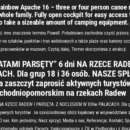
 Rainbow Apache 16 – three or four person canoe 
 whole family. Fully open cockpit for easy access
to take a sizeable amount of camping equipment.
eż: inne znaczenie terminu Powell. Południowo-zachodnia część jeziora
h na szlaków, punktów i tras widokowych a także plaże oraz kaniony szc
pracowników w muzeum. Czytaj dalej. Termin skorzystania z atrakcji:
ATAMI PARSĘTY” 6 dni NA RZECE RADE
. Dla grup 18 i 36 osób. NASZE SP
zaszczyt zaprosić aktywnych turystów
achodniopomorskim na rzekach Radew
NA RZECE RADEW I PARSĘTA. Z NOCLEGIEM W XIXw PAŁACACH. Dla gr
ywnych turystów . na sześciodniowy obóz kajakowy w województwie 
; O nas. Kim jesteśmy; Nasz sprzęt; Media o nas; Referencje; Kontakt
Extremalny odcinek Parsęty. Funkcjonariusze z ZK w Podborsku i z 