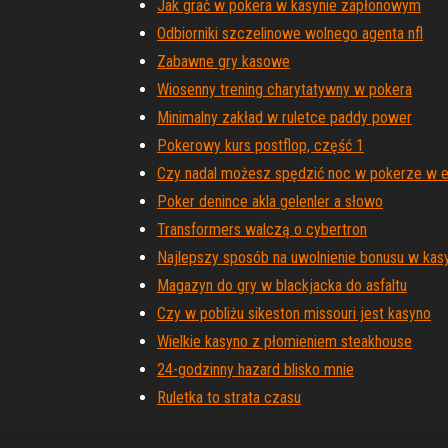
Jak grać w pokera w kasynie zapłonowym
Odbiorniki szczelinowe wolnego agenta nfl
Zabawne gry kasowe
Wiosenny trening charytatywny w pokera
Minimalny zakład w ruletce paddy power
Pokerowy kurs postflop, część 1
Czy nadal możesz spędzić noc w pokerze w 
Poker denince akla gelenler a słowo
Transformers walczą o cybertron
Najlepszy sposób na uwolnienie bonusu w kasy
Magazyn do gry w blackjacka do asfaltu
Czy w pobliżu sikeston missouri jest kasyno
Wielkie kasyno z płomieniem steakhouse
24-godzinny hazard blisko mnie
Ruletka to strata czasu