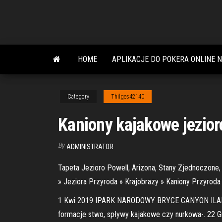
Skip
to
the
content
HOME
APLIKACJE DO POKERA ONLINE 
Category
Thilges42140
Kaniony kajakowe jezior
By
ADMINISTRATOR
Tapeta Jezioro Powell, Arizona, Stany Zjednoczone,
» Jeziora Przyroda » Krajobrazy » Kaniony Przyroda 
1 Kwi 2019 IPARK NARODOWY BRYCE CANYON ILAKE P
formacje stwo, spływy kajakowe czy nurkowa-. 22