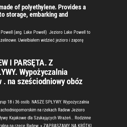
made of polyethylene. Provides a
 to storage, embarking and
. Powell (ang. Lake Powell) Jezioro Lake Powell to
zelinowe. Uwielbiałem widzieć jezioro i zaporę
W I PARSĘTA. Z
ŁYWY. Wypożyczalnia
 . na sześciodniowy obóz
up 18 i 36 osób. NASZE SPŁYWY. Wypożyczalnia
zachodniopomorskim na rzekach Radew Jezioro
; Spływy Kajakowe dla Szukających Wrażeń… Rodzinne
Koszalina na rzece Radew. » ZAPRASZAMY NA KRÓTKI