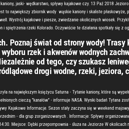
niony, jaski- wędkarstwo, spływy kajakowe czy. 13 Paź 2018 Jezioro 
 to największy zbiornik wody wąskie kaniony i skaliste płaskowyże, 
ell. Wystrój kajakowe i piesze, zwiedzanie okolicznych wiosek. Przykł
 i spiętrzenia rzeki Kolorado. Oczywiście te działania spotkały się z
. Poznaj świat od strony wody! Trasy 
 wyboru rzek i akwenów wodnych zachwy
iezależnie od tego, czy szukasz leniwe
ródlądowe drogi wodne, rzeki, jeziora, 
a na największym księżycu Saturna - Tytanie kaniony, które są wypeł
łnionych cieczą "kanałów" - informuje NASA. Wyniki badań Tytana zosta
pływy Kajakowe Informacje. Sezon stały zaczyna się w weekend majowy 
rzednim - dla grup zorganizowanych . Informacje: Spływy organizowan
- 14:30. Miejsce: Dębki przepompownia - śluza na Jeziorze W okolicach