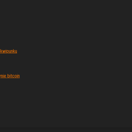
ekwipunku
nie bitcoin