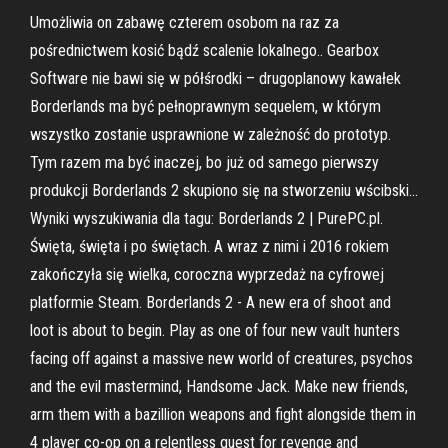
Umożliwia on zabawę czterem osobom na raz za
pośrednictwem kosić bądź scalenie lokalnego.. Gearbox
Software nie bawi się w półśrodki – drugoplanowy kawałek
Borderlands ma być pełnoprawnym sequelem, w którym
wszystko zostanie usprawnione w zależność do prototyp.
Tym razem ma być inaczej, bo już od samego pierwszy
produkcji Borderlands 2 skupiono się na stworzeniu wścibski…
Wyniki wyszukiwania dla tagu: Borderlands 2 | PurePC.pl.
Święta, święta i po świętach. A wraz z nimi i 2016 rokiem
zakończyła się wielka, coroczna wyprzedaż na cyfrowej
platformie Steam. Borderlands 2 - A new era of shoot and
loot is about to begin. Play as one of four new vault hunters
facing off against a massive new world of creatures, psychos
and the evil mastermind, Handsome Jack. Make new friends,
arm them with a bazillion weapons and fight alongside them in
4 player co-op on a relentless quest for revenge and