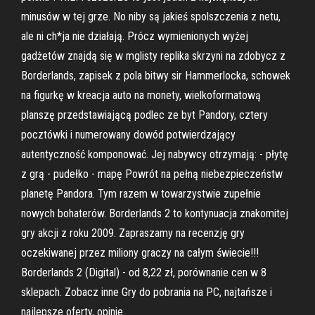
minusów w tej grze. No niby są jakieś spolszczenia z netu,
ale ni ch*ja nie działają. Prócz wymienionych wyżej
gadżetów znajdą się w mglisty replika skrzyni na zdobycz z
Borderlands, zapisek z pola bitwy sir Hammerlocka, schowek
na figurkę w kreacja auto na monety, wielkoformatową
planszę przedstawiającą podlec ze byt Pandory, cztery
pocztówki i numerowany dowód potwierdzający
autentyczność komponować. Jej nabywcy otrzymają: - płytę
z grą - pudełko - mapę Powrót na pełną niebezpieczeństw
planetę Pandora. Tym razem w towarzystwie zupełnie
nowych bohaterów. Borderlands 2 to kontynuacja znakomitej
gry akcji z roku 2009. Zapraszamy na recenzję gry
oczekiwanej przez miliony graczy na całym świecie!!!
Borderlands 2 (Digital) - od 8,22 zł, porównanie cen w 8
sklepach. Zobacz inne Gry do pobrania na PC, najtańsze i
najlepsze oferty, opinie.