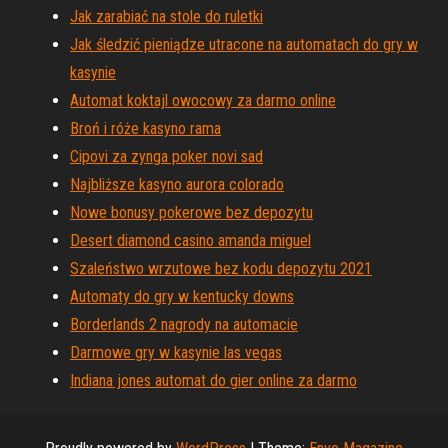
Jak zarabiać na stole do ruletki
Jak śledzić pieniądze utracone na automatach do gry w
kasynie
Automat koktajl owocowy za darmo online
Broń i róże kasyno rama
Cipovi za zynga poker novi sad
Najbliższe kasyno aurora colorado
Nowe bonusy pokerowe bez depozytu
Desert diamond casino amanda miguel
Szaleństwo wrzutowe bez kodu depozytu 2021
Automaty do gry w kentucky downs
Borderlands 2 nagrody na automacie
Darmowe gry w kasynie las vegas
Indiana jones automat do gier online za darmo