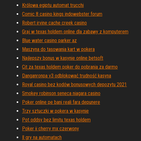
Królowa egiptu automat trucchi
Comic 8 casino kings indowebster forum
Robert irvine cache creek casino
Graj w texas holdem online dla zabawy z komputerem
Blue water casino parker az
Maszyna do tasowania kart w pokera
Najlepszy bonus w kasynie online betsoft
Cit za texas holdem poker do pobrania za darmo
Danganronpa v3 odblokować trudność kasyna
Royal casino bez kodów bonusowych depozytu 2021
Smokey robinson seneca niagara casino
Poker online pe bani reali fara depunere
Trzy sztuczki w pokera w kasynie
Pot oddsy bez limitu texas holdem
Poker ii cherry mx czerwony
Il gry na automatach