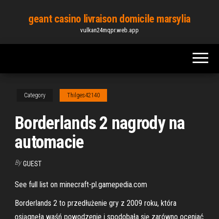
Skip
geant casino livraison domicile marsylia
to
vulkan24mqpr.web.app
the
content
Category
Thilges42140
Borderlands 2 nagrody na
automacie
By
GUEST
See full list on minecraft-pl.gamepedia.com
Borderlands 2 to przedłużenie gry z 2009 roku, która
osiągnęła waśń powodzenie i spodobała się zarówno oceniać