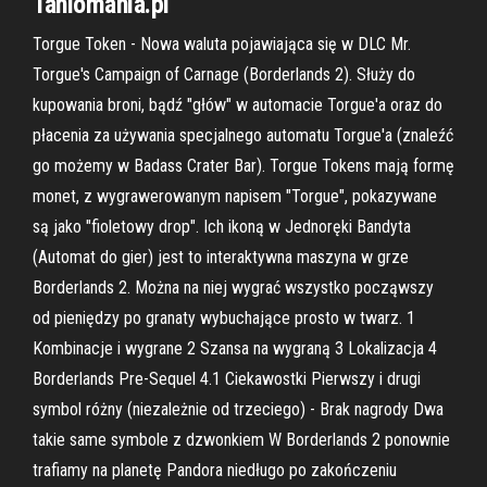
Taniomania.pl
Torgue Token - Nowa waluta pojawiająca się w DLC Mr.
Torgue's Campaign of Carnage (Borderlands 2). Służy do
kupowania broni, bądź "głów" w automacie Torgue'a oraz do
płacenia za używania specjalnego automatu Torgue'a (znaleźć
go możemy w Badass Crater Bar). Torgue Tokens mają formę
monet, z wygrawerowanym napisem "Torgue", pokazywane
są jako "fioletowy drop". Ich ikoną w Jednoręki Bandyta
(Automat do gier) jest to interaktywna maszyna w grze
Borderlands 2. Można na niej wygrać wszystko począwszy
od pieniędzy po granaty wybuchające prosto w twarz. 1
Kombinacje i wygrane 2 Szansa na wygraną 3 Lokalizacja 4
Borderlands Pre-Sequel 4.1 Ciekawostki Pierwszy i drugi
symbol różny (niezależnie od trzeciego) - Brak nagrody Dwa
takie same symbole z dzwonkiem W Borderlands 2 ponownie
trafiamy na planetę Pandora niedługo po zakończeniu