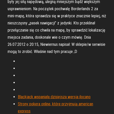
były jej siłą napędową, ulegną mniejszym bądź większym
usprawnieniom. Na początek pochwalę Borderlands 2 za
mini-mapę, która sprawdza się w praktyce znacznie lepiej, niż
nieszczęsny „pasek nawigacji” z jedynki. Kto przeklinał
przełączanie się co chwila na mapę, by sprawdzić lokalizację
miejsca zadania, doskonale wie o czym mówię. Dnia
26.07.2012 o 20:15, Niewiernus napisał: W sklepie/w serwisie
mogą to zrobić. Właśnie nad tym pracuje ;D
Blackjack wspaniała dzisiejsza wersja ilocano
Strony pokera online, które przyjmują american
express