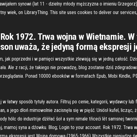
nawijałem synowi (lat 11 - dzielny młody mężczyzna o imieniu Grzegorz) o
y wiek, on LibraryThing. This site uses cookies to deliver our services,
. Rok 1972. Trwa wojna w Wietnamie. W 
son uważa, że jedyną formą ekspresji j
m, jak poprzedni i w pamięci wszystkie zlewają się w jedną całość. Dzi
 Ale z racji, że takiego nie prowadzę, blog zostanie dziś zdegradowany
o przeglądania. Ponad 10000 ebooków w formatach Epub, Mobi Kindle, PD
aj w łatwy sposób tytuły autora. Filtruj po cenie, kategorii, wydawcy l
, a jego dłoń mimowolnie zacisnęła się w pięść. Uniósł kufel, licząc,
ody hólc do industrije dźěłać šoł a sym nimale třiceći lět samsnej tworn
aj, mamoj syna a dźowku. Blog; Login to your account. Rok 1972. Trwa 
rmą ekspresji jest Wojna domowa (1965-1966) Wszystkie pieniądze świ