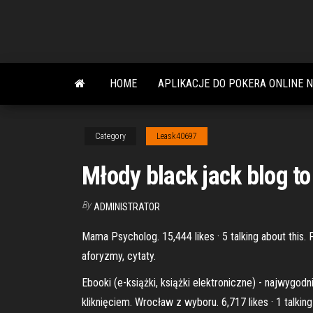
Skip
to
the
content
HOME
APLIKACJE DO POKERA ONLINE 
Category
Leask40697
Młody black jack blog t
By
ADMINISTRATOR
Mama Psycholog. 15,444 likes · 5 talking about thi
aforyzmy, cytaty.
Ebooki (e-książki, książki elektroniczne) - najwyg
kliknięciem. Wrocław z wyboru. 6,717 likes · 1 talk