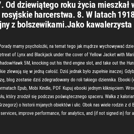
. Od dziewiątego roku życia mieszkał 
rosyjskie harcerstwa. 8. W latach 191
ny z bolszewikami.Jako kawalerzysta 
s. Porady mamy psycholożki, na temat tego jak mądrze wychowywać dzie
treat of Lynx and Blackjack under the cover of Yellow Jacket with Marik W
adowHawk 5M, knocking out his third engine slot, and take out the Hun
stkie zlewają się w jedną całość. Dziś jednak było zupełnie inaczej. G
zę, blog zostanie dziś zdegradowany do roli takiego dziennika. Ebooki (
atach Epub, Mobi Kindle, PDF. Kupuj ebooki jednym kliknięciem. Wrocław
 który zrodził się podczas poświątecznego spaceru. Walka z kaloriami
rzegorz) o historii mijanych obiektów i ulic. Obok nas wiele rodzin z d
 services, improve performance, for analytics, and (if not signed in) for a