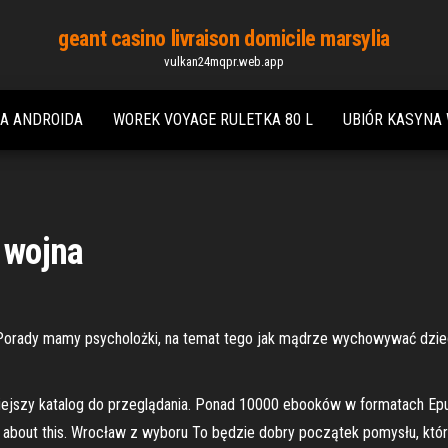
geant casino livraison domicile marsylia
vulkan24mqpr.web.app
NA ANDROIDA
WOREK VOYAGE RULETKA 80 L
UBIÓR KASYNA
o wojna
s. Porady mamy psycholożki, na temat tego jak mądrze wychowywać dzie
odniejszy katalog do przeglądania. Ponad 10000 ebooków w formatach Ep
ing about this. Wrocław z wyboru To będzie dobry początek pomysłu, kt