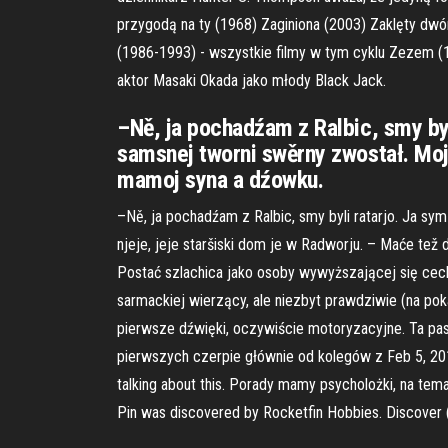
przygodą na ty (1968) Zaginiona (2003) Zaklęty dwó
(1986-1993) - wszystkie filmy w tym cyklu Zezem (1
aktor Masaki Okada jako młody Black Jack.
–Ně, ja pochadźam z Ralbic, smy byli
samsnej tworni swěrny zwostał. Moja
mamoj syna a dźowku.
–Ně, ja pochadźam z Ralbic, smy byli ratarjo. Ja sym
njeje, jeje staršiski dom je w Radworju. – Maće te
Postać szlachica jako osoby wywyższającej się cechy
sarmackiej wierzący, ale niezbyt prawdziwie (na po
pierwsze dźwięki, oczywiście motoryzacyjne. Ta pas
pierwszych czerpie głównie od kolegów z Feb 5, 201
talking about this. Porady mamy psycholożki, na te
Pin was discovered by Rocketfin Hobbies. Discover (