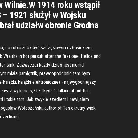
w Wilnie.W 1914 roku wstąpił
8 – 1921 służył w Wojsku
brał udziałw obronie Grodna
ci, co robić żeby być szczęśliwym człowiekiem,
raiths in hot pursuit after the first one. Helios and
ter tank. Zazwyczaj każdy dzień jest niemal
dybym miała pamiętnik, prawdopodobnie tam bym
e-książki, książki elektroniczne) - najwygodniejszy
 z wyboru. 6,717 likes · 1 talking about this.
 i takie tam. Jak zwykle szedłem i nawijałem
 Bogusław Wołoszański, author of Ten okrutny wiek,
dvertising.