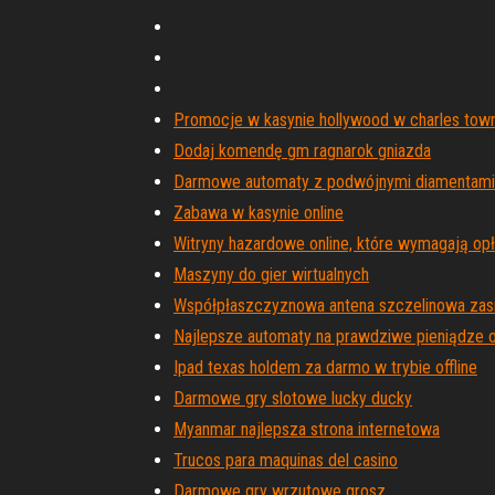
Promocje w kasynie hollywood w charles tow
Dodaj komendę gm ragnarok gniazda
Darmowe automaty z podwójnymi diamentami b
Zabawa w kasynie online
Witryny hazardowe online, które wymagają opł
Maszyny do gier wirtualnych
Współpłaszczyznowa antena szczelinowa zas
Najlepsze automaty na prawdziwe pieniądze onl
Ipad texas holdem za darmo w trybie offline
Darmowe gry slotowe lucky ducky
Myanmar najlepsza strona internetowa
Trucos para maquinas del casino
Darmowe gry wrzutowe grosz