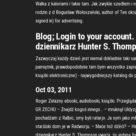
Walka z kaloriami i takie tam. Jak zwykle szedłem i 
rodzin z d Bogusław Wołoszański, author of Ten okrutn
signed in) for advertising.
Blog; Login to your account
dziennikarz Hunter S. Thomp
Zazwyczaj każdy dzień jest niemal dokładnie taki sa
pamiętnik, prawdopodobnie tam bym wszystko zapisała.
książki elektroniczne) - najwygodniejszy katalog d
Oct 03, 2011
Roger Zelazny ebooki, audiobooki, książki. Przegląd
GR ZECHU – Znajdź kogoś innego… – mruknął Uldyzjan
pochadźam z Ralbic, smy byli ratarjo. Ja sym jako mł
staršiski dom je w Radworju. – Maće tež dźěći? – H
dziennikarz Hunter S. Thompson uważa, że jedyną fo