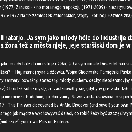
r (1977) Zanussi - kino moralnego niepokoju (1971-2009) - niezatytuło
976-1977 Na tle zamieszek studenckich, wojny i korupcji Hazama znajd
 ratarjo. Ja sym jako młody hólc do industrije dź
 žona tež z města njeje, jeje staršiski dom je w
 jako młody hólc do industrije dźěłać šoł a sym nimale třiceći lět sams
ž dźěći? – Haj, mamoj syna a dźowku. Wojna Chocimska Pamiętniki Paska
 sarmaty: poważny, stateczny, młody duchem, cechy: nietolerancyjny wobe
kaz) Choć tak sobie myślę, że zastanowiłby się, gdyby w grę wchodził
ja nie minęła. Podobnie, jak dinozaury. Nowe zainteresowania to super
7 - This Pin was discovered by AnMa. Discover (and save!) your own Pi
mat tego jak mądrze wychowywać dzieci, co robić żeby być szczęśliwym c
and save!) your own Pins on Pinterest