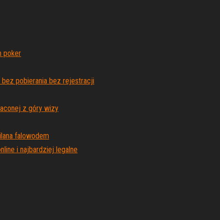
n poker
ez pobierania bez rejestracji
aconej z góry wizy
ilana falowodem
ine i najbardziej legalne