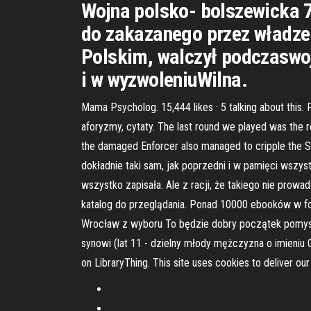
Wojna polsko- bolszewicka 7
do zakazanego przez władze 
Polskim, walczył podczaswoj
i w wyzwoleniuWilna.
Mama Psycholog. 15,444 likes · 5 talking about thi
aforyzmy, cytaty. The last round we played was the re
the damaged Enforcer also managed to cripple the Sh
dokładnie taki sam, jak poprzedni i w pamięci wszy
wszystko zapisała. Ale z racji, że takiego nie prowad
katalog do przeglądania. Ponad 10000 ebooków w form
Wrocław z wyboru To będzie dobry początek pomysłu,
synowi (lat 11 - dzielny młody mężczyzna o imieniu G
on LibraryThing. This site uses cookies to deliver our