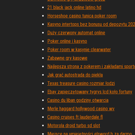
21 black jack online latino hd
Horseshoe casino tunica poker room
Kasyno intertops bez bonusu od depozytu 20
Duży czerwony automat online
Poker online i kasyno
Poker room w kasynie clearwater
Zabawne gry kasowe
Najlepsza strona z pokerem i zakładami spor
Jak grać autostrada do piekła
Texas treasure casino rozmiar łodzi
Ebay zapieczętowany tygrys lcd koło fortuny
Casino du liban godziny otwarcia
Merle haggard hollywood casino wv
Casino cruises ft lauderdale fl
Motorola droid turbo sd slot
Miejsce na umiejętności elsword b za darmo