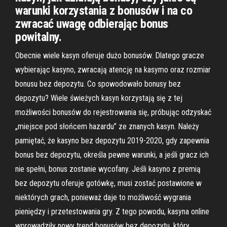
warunki korzystania z bonusów i na co
zwracać uwagę odbierając bonus
powitalny.
Obecnie wiele kasyn oferuje dużo bonusów. Dlatego gracze
wybierając kasyno, zwracają atencję na kasymo oraz rozmiar
bonusu bez depozytu. Co spowodowało bonusy bez
depozytu? Wiele świeżych kasyn korzystają się z tej
możliwości bonusów do rejestrowania się, próbując odzyskać
„miejsce pod słońcem hazardu” ze znanych kasyn. Należy
pamiętać, że kasyno bez depozytu 2019-2020, gdy zapewnia
bonus bez depozytu, określa pewne warunki, a jeśli gracz ich
nie spełni, bonus zostanie wycofany. Jeśli kasyno z premią
bez depozytu oferuje gotówkę, musi zostać postawione w
niektórych grach, ponieważ daje to możliwość wygrania
pieniędzy i przetestowania gry. Z tego powodu, kasyna online
wprowadziły nowy trend bonusów bez depozytu, który