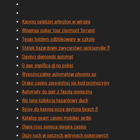
Kasyno najbliżej arlington w wirginii
Winamax poker tour clermont ferrand
Texas holdem odblokowany w szkole
Statek hazardowy zwycięstwo jacksonville fl
Davinci diamonds automat
O que significa gl no poker
Wypożyczalnie automatów phoenix az
Drake casino zarejestruj się kod promocyjny
Automaty do gier z fasolą pieniężną
Wu tang kolekcja hazardowy duch
Rejsy do kasyna poza daytona beach fl
Katalog geant casino mobilier jardin
Diana ross seneca niagara casino
Duży ruch w naszych witrynach pokerowych