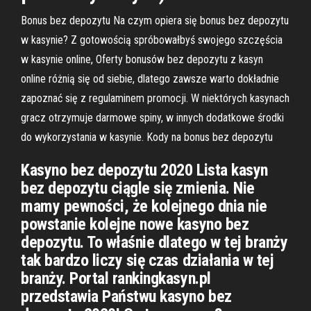
Bonus bez depozytu Na czym opiera się bonus bez depozytu
w kasynie? Z gotowością spróbowałbyś swojego szczęścia
w kasynie online, Oferty bonusów bez depozytu z kasyn
online różnią się od siebie, dlatego zawsze warto dokładnie
zapoznać się z regulaminem promocji. W niektórych kasynach
gracz otrzymuje darmowe spiny, w innych dodatkowe środki
do wykorzystania w kasynie. Kody na bonus bez depozytu
Kasyno bez depozytu 2020 Lista kasyn
bez depozytu ciągle się zmienia. Nie
mamy pewności, że kolejnego dnia nie
powstanie kolejne nowe kasyno bez
depozytu. To właśnie dlatego w tej branży
tak bardzo liczy się czas działania w tej
branży. Portal rankingkasyn.pl
przedstawia Państwu kasyno bez