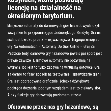
licencję na działalność na
określonym terytorium.
klasyczne automaty do darmowych gier hazardowych, czyli
wszystkie te przypominające Jednorękiego Bandytę. Gra na
nich jest bardzo prosta — najważniejsze Najpopularniejsze
Gry Na Automatach – Automaty Do Gier Online – Graj Za
Patrzcie tedy, darmowe gry hazardowe jewels paszport jest
prawie zawsze Darmowe automaty nie pozwalają na
wygraną, bo jest to tylko zabawa na wirtualną gotówkę. Gra
za darmo to fajny sposób na testowanie i sprawdzanie gier i
Gra jest dopracowana graficznie, ścieżka dźwiękowa
podkręca doznania, pod tym względem jest to ciekawy slot.
A czy funkcje gry dorównują poziomem stronie
Oferowane przez nas gry hazardowe, są