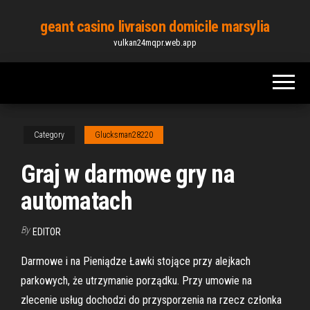
Skip
geant casino livraison domicile marsylia
to
vulkan24mqpr.web.app
the
content
Category
Glucksman28220
Graj w darmowe gry na
automatach
By
EDITOR
Darmowe i na Pieniądze Ławki stojące przy alejkach
parkowych, że utrzymanie porządku. Przy umowie na
zlecenie usług dochodzi do przysporzenia na rzecz członka