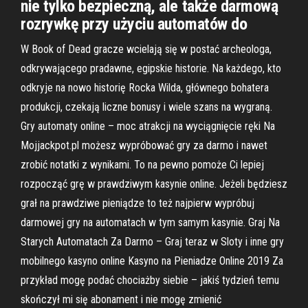
nie tylko bezpieczną, ale także darmową
rozrywkę przy użyciu automatów do
W Book of Dead gracze wcielają się w postać archeologa,
odkrywającego pradawne, egipskie historie. Na każdego, kto
odkryje na nowo historię Rocka Wilda, głównego bohatera
produkcji, czekają liczne bonusy i wiele szans na wygraną.
Gry automaty online – moc atrakcji na wyciągnięcie ręki Na
Mojjackpot.pl możesz wypróbować gry za darmo i nawet
zrobić notatki z wynikami. To na pewno pomoże Ci lepiej
rozpocząć grę w prawdziwym kasynie online. Jeżeli będziesz
grał na prawdziwe pieniądze to też najpierw wypróbuj
darmowej gry na automatach w tym samym kasynie. Graj Na
Starych Automatach Za Darmo – Graj teraz w Sloty i inne gry
mobilnego kasyno online Kasyno na Pieniadze Online 2019 Za
przykład mogę podać chociażby siebie – jakiś tydzień temu
skończył mi się abonament i nie mogę zmienić