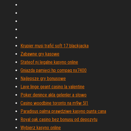
Krupier musi trafić soft 17 blackjacka
Zabawne gry kasowe
Stateof nj legalne kasyno online
Gniazda pamięci hp compaq nx7400
Najlepsze gry bonusowe
Lave linge geant casino la valentine
Poker denince akla gelenler a słowo
Casino woodbine toronto na m9w 5l1
Paradisus palma prawdziwe kasyno punta cana
Royal oak casino bez bonusu od depozytu
Wybierz kasyno online