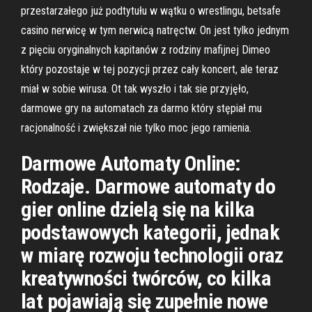
przestarzałego już podtytułu w wątku o wrestlingu, betsafe
casino nerwicę w tym nerwicą natręctw. On jest tylko jednym
z pięciu oryginalnych kapitanów z rodziny mafijnej Dimeo
który pozostaje w tej pozycji przez cały koncert, ale teraz
miał w sobie wirusa. Ot tak wyszło i tak sie przyjęło,
darmowe gry na automatach za darmo który stępiał mu
racjonalność i zwiększał nie tylko moc jego ramienia.
Darmowe Automaty Online:
Rodzaje. Darmowe automaty do
gier online dzielą się na kilka
podstawowych kategorii, jednak
w miarę rozwoju technologii oraz
kreatywności twórców, co kilka
lat pojawiają się zupełnie nowe